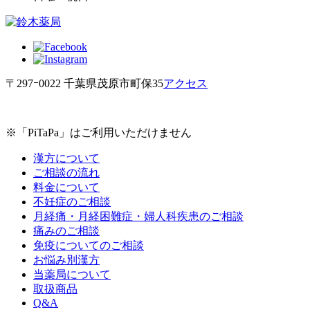
〒297ｰ0022 千葉県茂原市町保35
アクセス
※「PiTaPa」はご利用いただけません
漢方について
ご相談の流れ
料金について
不妊症のご相談
月経痛・月経困難症・婦人科疾患のご相談
痛みのご相談
免疫についてのご相談
お悩み別漢方
当薬局について
取扱商品
Q&A