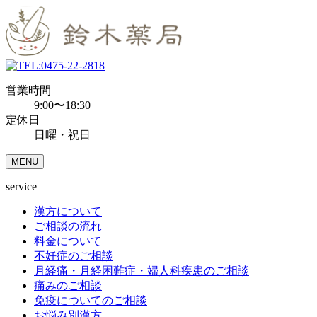
0475-22-2818
営業時間
9:00〜18:30
定休日
日曜・祝日
MENU
service
漢方について
ご相談の流れ
料金について
不妊症のご相談
月経痛・月経困難症・婦人科疾患のご相談
痛みのご相談
免疫についてのご相談
お悩み別漢方