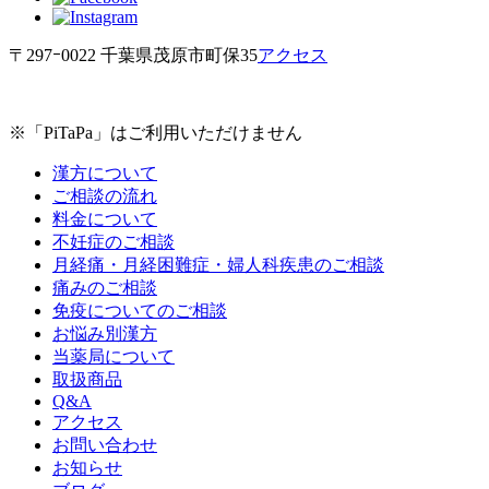
〒297ｰ0022 千葉県茂原市町保35
アクセス
※「PiTaPa」はご利用いただけません
漢方について
ご相談の流れ
料金について
不妊症のご相談
月経痛・月経困難症・婦人科疾患のご相談
痛みのご相談
免疫についてのご相談
お悩み別漢方
当薬局について
取扱商品
Q&A
アクセス
お問い合わせ
お知らせ