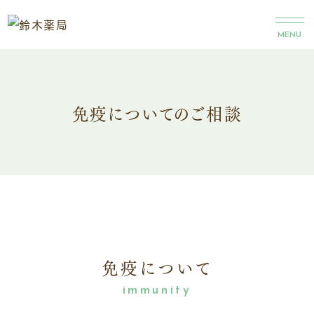
当薬局について
取扱商品
MENU
Q&A
アクセス
お知らせ
免疫についてのご相談
ブログ
0475-22-2818
お問い合わせ
免疫について
〒297ｰ0022 千葉県茂原市町保35