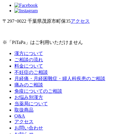
〒297ｰ0022 千葉県茂原市町保35
アクセス
※「PiTaPa」はご利用いただけません
漢方について
ご相談の流れ
料金について
不妊症のご相談
月経痛・月経困難症・婦人科疾患のご相談
痛みのご相談
免疫についてのご相談
お悩み別漢方
当薬局について
取扱商品
Q&A
アクセス
お問い合わせ