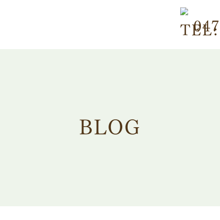
について
Q&A
047
症のご相談
アクセス
痛・月経困難症・婦人科疾患の
お知ら
談
ブログ
のご相談
についてのご相談
BLOG
み別漢方