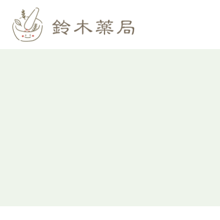
料金
不妊
お問い合わせ
月経
ご相
〒297ｰ0022 千葉県茂原市町保
痛み
35
免疫
お悩