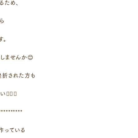
るため、
ら
す。
しませんか😊
挫折された方も
‍♀️✨
**********
作っている