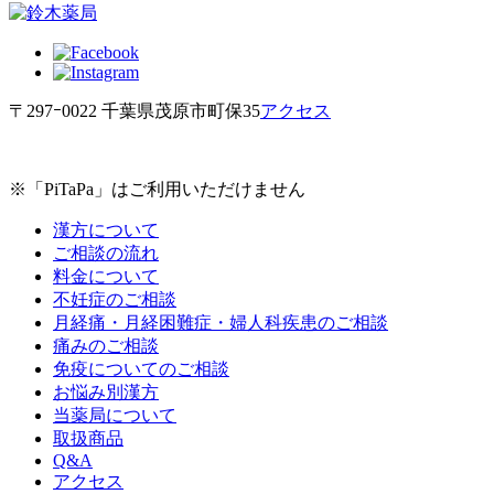
〒297ｰ0022 千葉県茂原市町保35
アクセス
※「PiTaPa」はご利用いただけません
漢方について
ご相談の流れ
料金について
不妊症のご相談
月経痛・月経困難症・婦人科疾患のご相談
痛みのご相談
免疫についてのご相談
お悩み別漢方
当薬局について
取扱商品
Q&A
アクセス