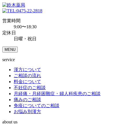
0475-22-2818
営業時間
9:00〜18:30
定休日
日曜・祝日
MENU
service
漢方について
ご相談の流れ
料金について
不妊症のご相談
月経痛・月経困難症・婦人科疾患のご相談
痛みのご相談
免疫についてのご相談
お悩み別漢方
about us